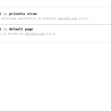
i :: privzeta stran
 spletnega gostovanja je podjetje
Hitrost.com
d.o.o.
i :: default page
e is hosted by
Hitrost.com
d.o.o.